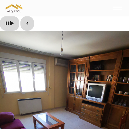
Pause slide rotation
Resume slide rotation
Previous slide