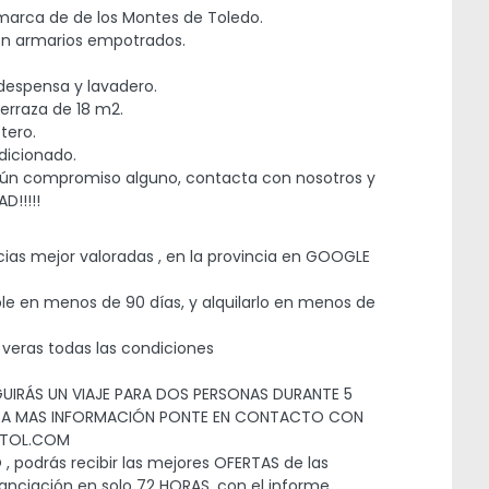
omarca de de los Montes de Toledo.
con armarios empotrados.
despensa y lavadero.
erraza de 18 m2.
tero.
dicionado.
ngún compromiso alguno, contacta con nosotros y
D!!!!!
ias mejor valoradas , en la provincia en GOOGLE
e en menos de 90 días, y alquilarlo en menos de
veras todas las condiciones
UIRÁS UN VIAJE PARA DOS PERSONAS DURANTE 5
 PARA MAS INFORMACIÓN PONTE EN CONTACTO CON
ITOL.COM
 podrás recibir las mejores OFERTAS de las
anciación en solo 72 HORAS, con el informe