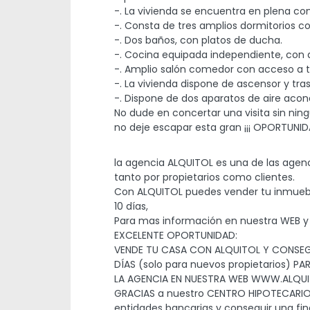
-. La vivienda se encuentra en plena c
-. Consta de tres amplios dormitorios 
-. Dos baños, con platos de ducha.
-. Cocina equipada independiente, con 
-. Amplio salón comedor con acceso a t
-. La vivienda dispone de ascensor y tras
-. Dispone de dos aparatos de aire acon
No dude en concertar una visita sin ni
no deje escapar esta gran ¡¡¡ OPORTUNIDA
la agencia ALQUITOL es una de las agenc
tanto por propietarios como clientes.
Con ALQUITOL puedes vender tu inmuebl
10 días,
Para mas información en nuestra WEB y 
EXCELENTE OPORTUNIDAD:
VENDE TU CASA CON ALQUITOL Y CONSEG
DÍAS (solo para nuevos propietarios)
LA AGENCIA EN NUESTRA WEB WWW.ALQU
GRACIAS a nuestro CENTRO HIPOTECARIO ,
entidades bancarias y conseguir una fin