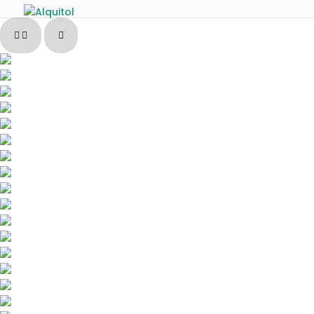
Pause slide rotation
Resume slide rotation
Previous slide