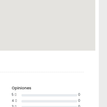
Opiniones
5
0
4
0
3
0