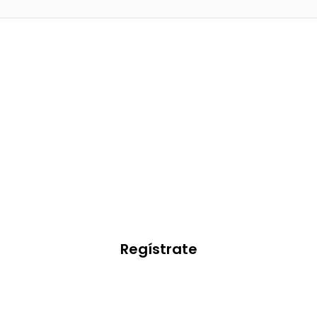
ora de hacer grandes cosas j
ete a nuestro programa de partners
Regístrate