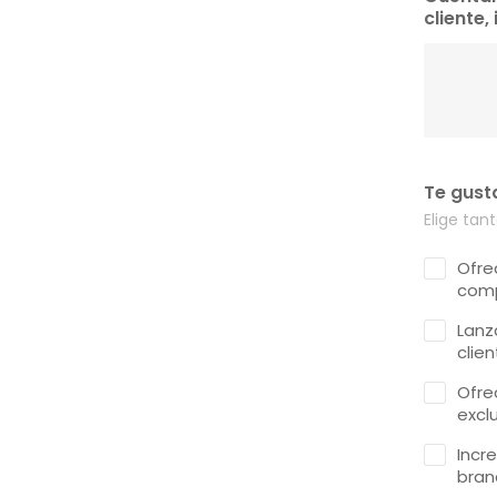
cliente,
Te gusta
Elige ta
Ofre
comp
Lanz
clien
Ofre
exclu
Incr
bran