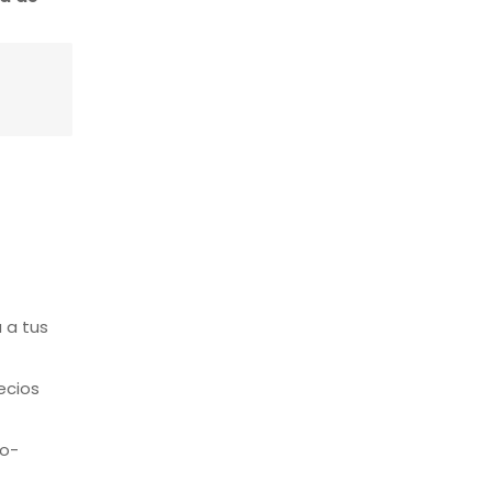
 a tus
ecios
co-