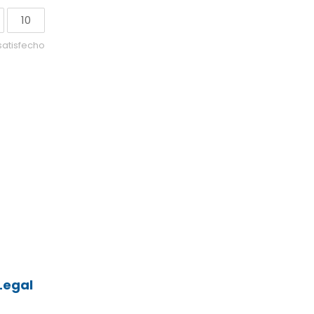
10
satisfecho
Legal