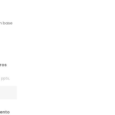
en base
ros
, pptx,
mento