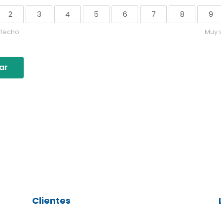
2
3
4
5
6
7
8
9
sfecho
Muy 
ar
Clientes