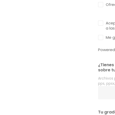
Ofre
Acep
a la
Me g
Powered
¿Tienes
sobre t
Archivos p
pps, ppsx
Tu grad